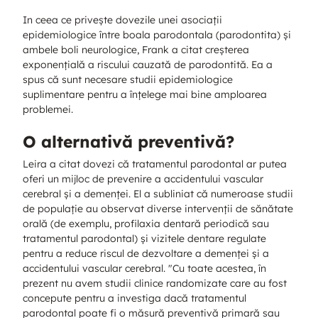
In ceea ce privește dovezile unei asociații
epidemiologice între boala parodontala (parodontita) și
ambele boli neurologice, Frank a citat creșterea
exponențială a riscului cauzată de parodontită. Ea a
spus că sunt necesare studii epidemiologice
suplimentare pentru a înțelege mai bine amploarea
problemei.
O alternativă preventivă?
Leira a citat dovezi că tratamentul parodontal ar putea
oferi un mijloc de prevenire a accidentului vascular
cerebral și a demenței. El a subliniat că numeroase studii
de populație au observat diverse intervenții de sănătate
orală (de exemplu, profilaxia dentară periodică sau
tratamentul parodontal) și vizitele dentare regulate
pentru a reduce riscul de dezvoltare a demenței și a
accidentului vascular cerebral. "Cu toate acestea, în
prezent nu avem studii clinice randomizate care au fost
concepute pentru a investiga dacă tratamentul
parodontal poate fi o măsură preventivă primară sau