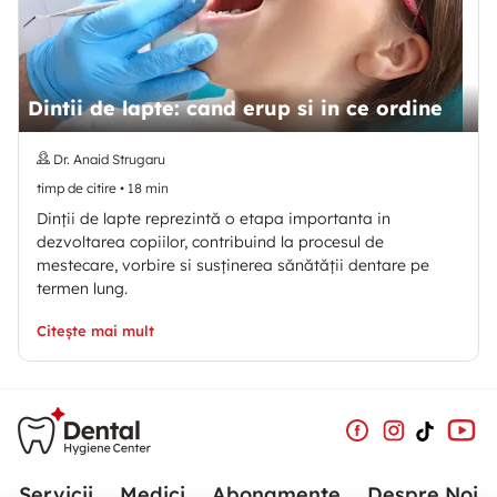
Dintii de lapte: cand erup si in ce ordine
Dr. Anaid Strugaru
timp de citire
•
18
min
Dinții de lapte reprezintă o etapa importanta in
dezvoltarea copiilor, contribuind la procesul de
mestecare, vorbire si susținerea sănătății dentare pe
termen lung.
Citește mai mult
Servicii
Medici
Abonamente
Despre Noi