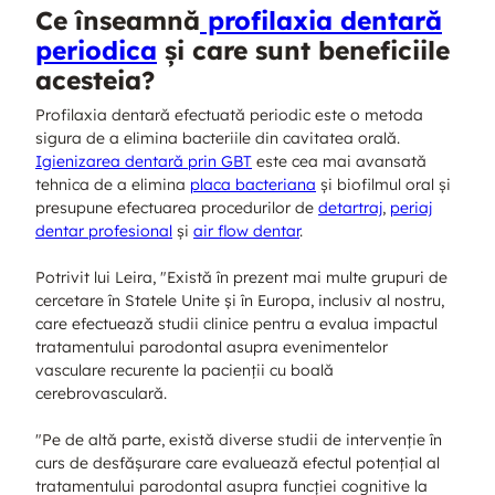
Ce înseamnă
profilaxia dentară
periodica
și care sunt beneficiile
acesteia?
Profilaxia dentară efectuată periodic este o metoda
sigura de a elimina bacteriile din cavitatea orală.
Igienizarea dentară prin GBT
este cea mai avansată
tehnica de a elimina
placa bacteriana
și biofilmul oral și
presupune efectuarea procedurilor de
detartraj
,
periaj
dentar profesional
și
air flow dentar
.
Potrivit lui Leira, "Există în prezent mai multe grupuri de
cercetare în Statele Unite și în Europa, inclusiv al nostru,
care efectuează studii clinice pentru a evalua impactul
tratamentului parodontal asupra evenimentelor
vasculare recurente la pacienții cu boală
cerebrovasculară.
"Pe de altă parte, există diverse studii de intervenție în
curs de desfășurare care evaluează efectul potențial al
tratamentului parodontal asupra funcției cognitive la