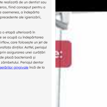
te realizată de un dentist sau
eros, fiind conceput pentru a
 de asemenea, a îndepărta
precedente ale igienizării,
a o etapă ulterioară în
re se ocupă cu îndepărtarea
rflow, care folosește un jet de
afața dinților. Astfel, periajul
rin asigurarea unei curățări
 de placă bacteriană și
 zâmbetului. Periajul dentar
erărilor gingivale
încă de la