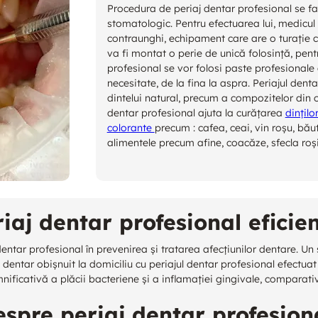
Procedura de periaj dentar profesional se fa
stomatologic. Pentru efectuarea lui, medicul
contraunghi, echipament care are o turație 
va fi montat o perie de unică folosință, pentr
profesional se vor folosi paste profesionale d
necesitate, de la fina la aspra. Periajul denta
dintelui natural, precum a compozitelor din o
dentar profesional ajuta la curățarea
dințilo
colorante
precum : cafea, ceai, vin roșu, bă
alimentele precum afine, coacăze, sfecla roși
iaj dentar profesional eficie
dentar profesional în prevenirea și tratarea afecțiunilor dentare. Un s
entar obișnuit la domiciliu cu periajul dentar profesional efectuat 
nificativă a plăcii bacteriene și a inflamației gingivale, comparativ 
espre periaj dentar profesiona