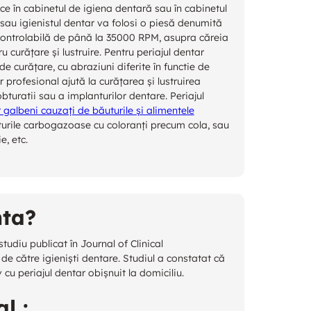
ce în cabinetul de igiena dentară sau în cabinetul
 sau igienistul dentar va folosi o piesă denumită
controlabilă de până la 35000 RPM, asupra căreia
u curățare și lustruire. Pentru periajul dentar
e curățare, cu abraziuni diferite în functie de
r profesional ajută la curățarea și lustruirea
bturatii sau a implanturilor dentare. Periajul
r galbeni cauzați de băuturile și alimentele
uturile carbogazoase cu coloranți precum cola, sau
e, etc.
nta?
tudiu publicat în Journal of Clinical
de către igieniști dentare. Studiul a constatat că
cu periajul dentar obișnuit la domiciliu.
l :