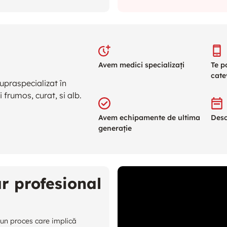
Avem medici specializați
Te p
cate
upraspecializat în
 frumos, curat, si alb.
Avem echipamente de ultima
Desc
generație
ar profesional
 un proces care implică