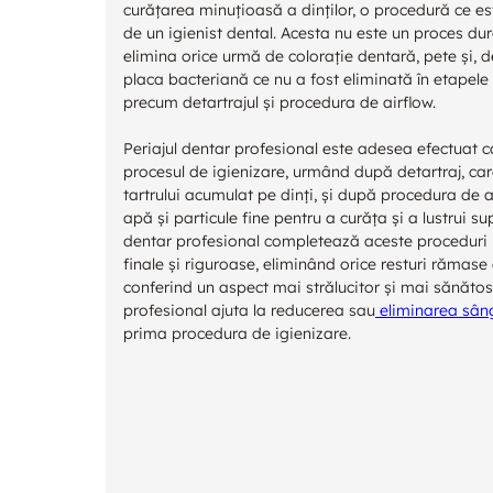
curățarea minuțioasă a dinților, o procedură ce es
de un igienist dental. Acesta nu este un proces dur
elimina orice urmă de colorație dentară, pete și,
placa bacteriană ce nu a fost eliminată în etapele 
precum detartrajul și procedura de airflow.
Periajul dentar profesional este adesea efectuat c
procesul de igienizare, urmând după detartraj, ca
tartrului acumulat pe dinți, și după procedura de ai
apă și particule fine pentru a curăța și a lustrui supr
dentar profesional completează aceste proceduri p
finale și riguroase, eliminând orice resturi rămase
conferind un aspect mai strălucitor și mai sănătos
profesional ajuta la reducerea sau
eliminarea sâng
prima procedura de igienizare.