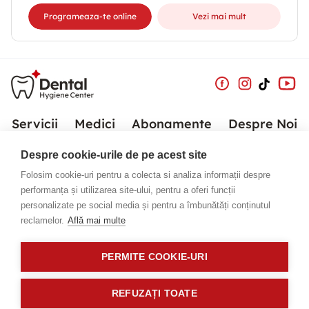
Programeaza-te online
Vezi mai mult
Servicii
Medici
Abonamente
Despre Noi
Despre cookie-urile de pe acest site
Noutăți
Contact
Folosim cookie-uri pentru a colecta si analiza informații despre
performanța și utilizarea site-ului, pentru a oferi funcții
personalizate pe social media și pentru a îmbunătăți conținutul
Telefon:
0773 856 287
reclamelor.
Află mai multe
E-Mail:
receptie@dentalhygienecenter.ro
Luni - Duminică
PERMITE COOKIE-URI
09:00 - 21:00
REFUZAȚI TOATE
Copyright ©
2026