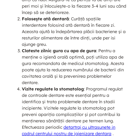
peri moi și înlocuiește-o la fiecare 3-4 luni sau când
încep să se deterioreze.
Folosește ată dentară
: Curăță spațiile
interdentare folosind ată dentară în fiecare zi.
Aceasta ajută la îndepărtarea plăcii bacteriene și a
resturilor alimentare de între dinți, unde per isi
ajunge greu.
Clateste zilnic gura cu apa de gura
: Pentru a
menține o igienă orală optimă, poți utiliza apa de
gura recomandata de medicul stomatolog. Acesta
poate ajuta la reducerea numărului de bacterii din
cavitatea orală și la prevenirea problemelor
dentare.
Vizite regulate la stomatolog
: Programul regulat
de controale dentare este esențial pentru a
identifica și trata problemele dentare în stadii
incipiente. Vizitele regulate la stomatolog pot
preveni apariția complicațiilor și pot contribui la
menținerea sănătății dentare pe termen lung.
Efectueaza periodic
detartraj cu ultrasunete in
cadrul centrului nostru de igienizare dentara
.