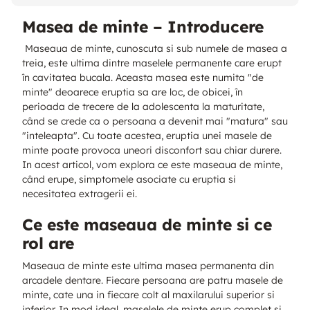
Masea de minte – Introducere
Maseaua de minte, cunoscuta si sub numele de masea a
treia, este ultima dintre maselele permanente care erupt
în cavitatea bucala. Aceasta masea este numita "de
minte" deoarece eruptia sa are loc, de obicei, în
perioada de trecere de la adolescenta la maturitate,
când se crede ca o persoana a devenit mai "matura" sau
"inteleapta". Cu toate acestea, eruptia unei masele de
minte poate provoca uneori disconfort sau chiar durere.
In acest articol, vom explora ce este maseaua de minte,
când erupe, simptomele asociate cu eruptia si
necesitatea extragerii ei.
Ce este maseaua de minte si ce
rol are
Maseaua de minte este ultima masea permanenta din
arcadele dentare. Fiecare persoana are patru masele de
minte, cate una in fiecare colt al maxilarului superior si
inferior. In mod ideal, maselele de minte erup complet si