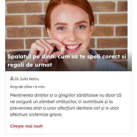
Spalatul pe dinti: cum sa te speli corect si
reguli de urmat
Dr. Iulia Velicu
timp de citire
•
6
min
Menținerea dinților și a gingiilor sănătoase nu doar că
ne asigură un zâmbet strălucitor, ci contribuie și la
prevenirea atat a unor afecțiuni dentare cat și a unor
afectiuni sistemice grave.
Citește mai mult