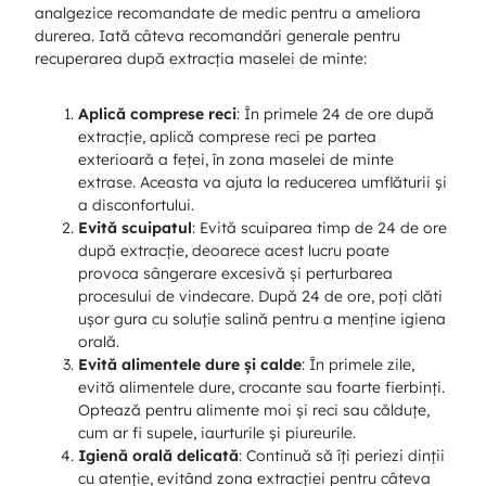
analgezice recomandate de medic pentru a ameliora
durerea. Iată câteva recomandări generale pentru
recuperarea după extracția maselei de minte:
Aplică comprese reci
: În primele 24 de ore după
extracție, aplică comprese reci pe partea
exterioară a feței, în zona maselei de minte
extrase. Aceasta va ajuta la reducerea umflăturii și
a disconfortului.
Evită scuipatul
: Evită scuiparea timp de 24 de ore
după extracție, deoarece acest lucru poate
provoca sângerare excesivă și perturbarea
procesului de vindecare. După 24 de ore, poți clăti
ușor gura cu soluție salină pentru a menține igiena
orală.
Evită alimentele dure și calde
: În primele zile,
evită alimentele dure, crocante sau foarte fierbinți.
Optează pentru alimente moi și reci sau călduțe,
cum ar fi supele, iaurturile și piureurile.
Igienă orală delicată
: Continuă să îți periezi dinții
cu atenție, evitând zona extracției pentru câteva