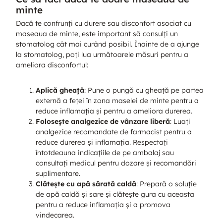
minte
Dacă te confrunți cu durere sau disconfort asociat cu
maseaua de minte, este important să consulți un
stomatolog cât mai curând posibil. Înainte de a ajunge
la stomatolog, poți lua următoarele măsuri pentru a
ameliora disconfortul:
Aplică gheață
: Pune o pungă cu gheață pe partea
externă a feței în zona maselei de minte pentru a
reduce inflamația și pentru a ameliora durerea.
Folosește analgezice de vânzare liberă
: Luați
analgezice recomandate de farmacist pentru a
reduce durerea și inflamația. Respectați
întotdeauna indicațiile de pe ambalaj sau
consultați medicul pentru dozare și recomandări
suplimentare.
Clătește cu apă sărată caldă
: Prepară o soluție
de apă caldă și sare și clătește gura cu aceasta
pentru a reduce inflamația și a promova
vindecarea.