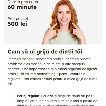
Durata procedura
60 minute
Pret pachet
500 lei
Cum să ai grijă de dinții tăi
Pentru a menține sănătatea orală și pentru a preveni
problemele cu maseaua de minte și alte afecțiuni
dentare, este important să ai o rutină regulată de igienă
orală și să vizitezi stomatologul pentru controale
regulate. Iată câteva sfaturi pentru a avea grijă de dinții
tăi:
Periaj regulat
: Periază-ți dinții de două ori pe zi,
timp de cel puțin două minute, folosind o pastă de
dinți cu fluor. Asigură-te că periița ta de dinți are