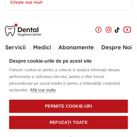
Citește mai mult
Servicii
Medici
Abonamente
Despre Noi
Despre cookie-urile de pe acest site
Noutăți
Contact
Folosim cookie-uri pentru a colecta si analiza informații despre
performanța și utilizarea site-ului, pentru a oferi funcții
personalizate pe social media și pentru a îmbunătăți conținutul
Telefon:
0773 856 287
reclamelor.
Află mai multe
E-Mail:
receptie@dentalhygienecenter.ro
Luni - Duminică
PERMITE COOKIE-URI
09:00 - 21:00
REFUZAȚI TOATE
Copyright ©
2026
Politica privind cookies