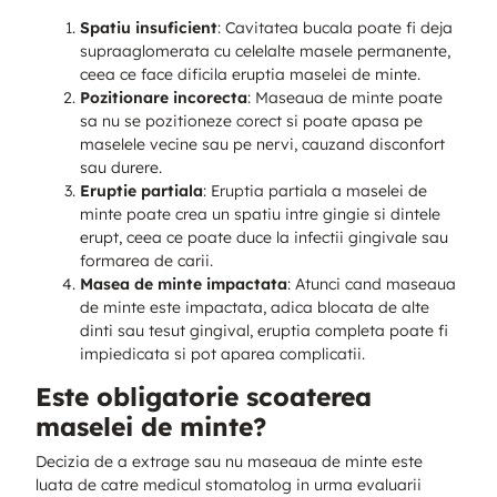
Spatiu insuficient
: Cavitatea bucala poate fi deja
supraaglomerata cu celelalte masele permanente,
ceea ce face dificila eruptia maselei de minte.
Pozitionare incorecta
: Maseaua de minte poate
sa nu se pozitioneze corect si poate apasa pe
maselele vecine sau pe nervi, cauzand disconfort
sau durere.
Eruptie partiala
: Eruptia partiala a maselei de
minte poate crea un spatiu intre gingie si dintele
erupt, ceea ce poate duce la infectii gingivale sau
formarea de carii.
Masea de minte impactata
: Atunci cand maseaua
de minte este impactata, adica blocata de alte
dinti sau tesut gingival, eruptia completa poate fi
impiedicata si pot aparea complicatii.
Este obligatorie scoaterea
maselei de minte?
Decizia de a extrage sau nu maseaua de minte este
luata de catre medicul stomatolog in urma evaluarii