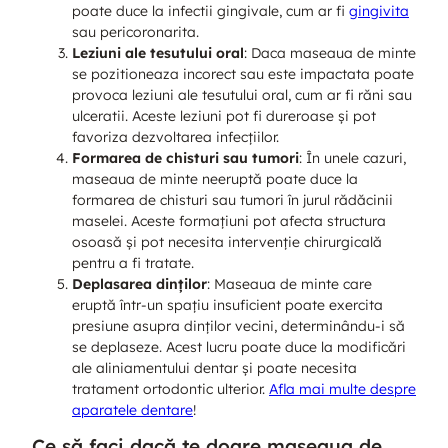
poate duce la infectii gingivale, cum ar fi
gingivita
sau pericoronarita.
Leziuni ale tesutului oral
: Daca maseaua de minte
se pozitioneaza incorect sau este impactata poate
provoca leziuni ale tesutului oral, cum ar fi răni sau
ulceratii. Aceste leziuni pot fi dureroase și pot
favoriza dezvoltarea infecțiilor.
Formarea de chisturi sau tumori
: În unele cazuri,
maseaua de minte neeruptă poate duce la
formarea de chisturi sau tumori în jurul rădăcinii
maselei. Aceste formațiuni pot afecta structura
osoasă și pot necesita intervenție chirurgicală
pentru a fi tratate.
Deplasarea dinților
: Maseaua de minte care
eruptă într-un spațiu insuficient poate exercita
presiune asupra dinților vecini, determinându-i să
se deplaseze. Acest lucru poate duce la modificări
ale aliniamentului dentar și poate necesita
tratament ortodontic ulterior.
Afla mai multe despre
aparatele dentare
!
Ce să faci dacă te doare maseaua de