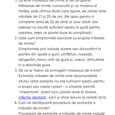
Ce este măseaua de minte și de ce apare?
Măseaua de minte, cunoscută și ca molarul al
treilea, este ultimul dinte care apare, de obicei între
vârstele de 17 și 25 de ani. Ele apar pentru a
completa setul de 32 de dinți ai unui adult, dar
adesea nu există suficient spațiu în gură pentru
acestea, ceea ce poate duce la complicații.
Care sunt simptomele asociate cu erupția măselei
de minte?
Simptomele pot include durere sau disconfort în
partea din spate a gurii, umflături, roșeață,
sângerări, miros urât de gură și, uneori, dificultate
în a deschide gura.
De ce ar trebui să extragem măseaua de minte?
Extracția măselei de minte este recomandată
atunci când aceasta nu are suficient spațiu pentru
a erupa sau crește corect - o situație numită
"impactare". Acest lucru poate duce la durere,
infecție dentară
, carii și chiar leziuni la ceilalți dinți.
Cum se desfășoară procedura de extracție a
măselei de minte?
Procedura de extracție a măselei de minte include