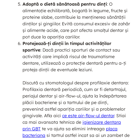
Adoptă o dietă sănătoasă pentru dinți
: O
alimentație echilibrată, bogată în legume, fructe și
proteine slabe, contribuie la menținerea sănătății
dinților și gingiilor. Evită consumul excesiv de zahăr
și alimente acide, care pot afecta smalțul dentar și
pot duce la apariția cariilor.
Protejează-ți dinții în timpul activităților
sportive
: Dacă practici sporturi de contact sau
activități care implică riscul de traumatisme
dentare, utilizează o protecție dentară pentru a-ți
proteja dinții de eventuale leziuni.
Discută cu stomatologul despre profilaxie dentara:
Profilaxia dentară periodică, cum ar fi detartrajul,
periajul dentar și air-flow-ul, ajuta la îndepărtarea
plăcii bacteriene și a tartrului de pe dinți,
prevenind astfel apariția cariilor și a problemelor
gingivale. Afla aici
ce este air-flow-ul dentar
. Stiai
ca mai avansata tehnica de
igienizare dentara
prin GBT
te va ajuta sa elimini intreaga
placa
bacteriana
si tartrul astfel incat sa ai un zambet de