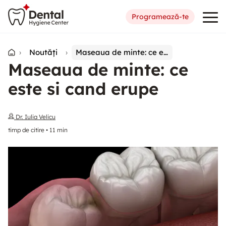
Programează-te
›
Noutăți
›
Maseaua de minte: ce este si cand erupe
Maseaua de minte: ce
este si cand erupe
Dr. Iulia Velicu
timp de citire
•
11
min