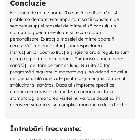
Concluzie
Maseaua de minte poate fi o sursă de disconfort și
probleme dentare. Este important să fii conștient de
semnele erupției maselei de minte și să consulți un
stomatolog pentru evaluare și recomandări
personalizate. Extracția maselei de minte poate fi
necesară în anumite situații, iar respectarea
instrucțiunilor post-extracție și igiena orală regulată sunt
esențiale pentru o recuperare sănătoasă și menținerea
sănătății dentare pe termen lung. Nu uita să faci
programări regulate la stomatolog și să adopți obiceiuri
de igienă orală adecvate pentru a-ți menține zâmbetul
strălucitor și sănătos. Daca ai simptome specifice
eruptiei unei masele de minte, nu amana vizita la
stomatolog, amanarea vizitei nu va face decat sa iti
agraveze situatia si sa complice manopera de extractie.
Întrebări frecvente: